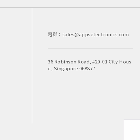
電郵：sales@appselectronics.com
電話：
電話：
電郵：
+852 3693 4218
+86（755）86538552
sales@appselectronics.com
電郵：
電郵：
sales@appselectronics.com
sales@appselectronics.com
36 Robinson Road, #20-01 City Hous
新北市中和區中正路716號10樓之一
e, Singapore 068877
香港九龍新蒲崗大有街29號宏基中心一期14
中國廣東省深圳市福田區泰然九路喜年中心
室
504-505室 (郵編：518057)