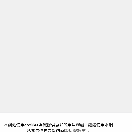
05
A座
本網站使用cookies為您提供更好的用戶體驗，繼續使用本網
站表示您同意我們的
隱私權政策
。