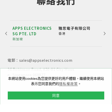
聯絡我們
APPS ELECTRONICS
雅思電子有限公司
雅博
SG PTE. LTD
香港
公
新加坡
深圳
電郵：sales@appselectronics.com
電話：
電話：
電郵：
+852 3693 4218
+86（755）86538552
sales@appselectronics.com
電郵：
電郵：
sales@appselectronics.com
sales@appselectronics.com
36 Robinson Road, #20-01 City Hous
新北市中和區中正路716號10樓之一
e, Singapore 068877
香港九龍新蒲崗大有街29號宏基中心一期1405室
中國廣東省深圳市福田區泰然九路喜年中心A座504-505
本網站使用cookies為您提供更好的用戶體驗，繼續使用本網站
室 (郵編：518057)
表示您同意我們的
隱私權政策
。
同意