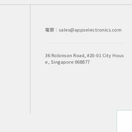
電郵：sales@appselectronics.com
電話：
電話：
電郵：
+852 3693 4218
+86（755）86538552
sales@appselectronics.com
電郵：
電郵：
sales@appselectronics.com
sales@appselectronics.com
36 Robinson Road, #20-01 City Hous
新北市中和區中正路716號10樓之一
e, Singapore 068877
香港九龍新蒲崗大有街29號宏基中心一期14
中國廣東省深圳市福田區泰然九路喜年中心
室
504-505室 (郵編：518057)