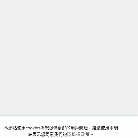
05
A座
本網站使用cookies為您提供更好的用戶體驗，繼續使用本網
站表示您同意我們的
隱私權政策
。