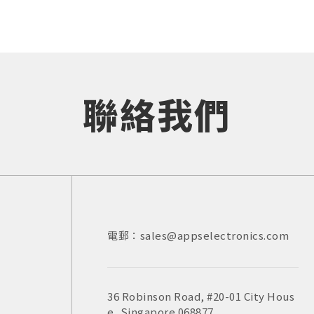
聯絡我們
電郵：sales@appselectronics.com
電話：
電話：
電郵：
+852 3693 4218
+86（755）86538552
sales@appselectronics.com
電郵：
電郵：
sales@appselectronics.com
sales@appselectronics.com
36 Robinson Road, #20-01 City Hous
新北市中和區中正路716號10樓之一
e, Singapore 068877