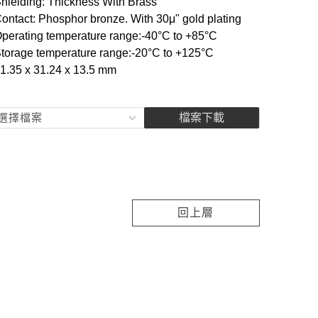
hielding: Thickness With Brass
ontact: Phosphor bronze. With 30μ" gold plating
perating temperature range:-40°C to +85°C
torage temperature range:-20°C to +125°C
1.35 x 31.24 x 13.5 mm
選擇檔案
檔案下載
回上層