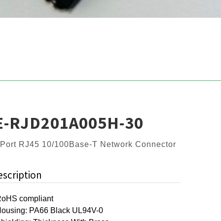
E-RJD201A005H-30
 Port RJ45 10/100Base-T Network Connector
escription
oHS compliant
ousing: PA66 Black UL94V-0