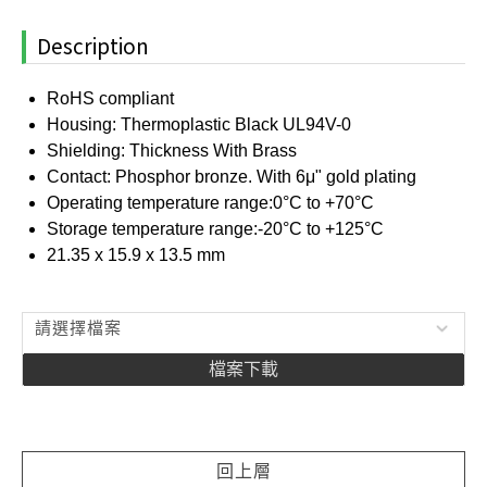
Description
RoHS compliant
Housing: Thermoplastic Black UL94V-0
Shielding: Thickness With Brass
Contact: Phosphor bronze. With 6μ" gold plating
Operating temperature range:0°C to +70°C
Storage temperature range:-20°C to +125°C
21.35 x 15.9 x 13.5 mm
請選擇檔案
檔案下載
回上層